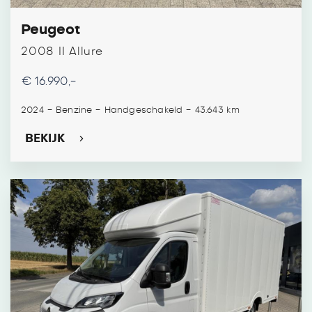
Peugeot
2008 II Allure
€ 16.990,-
-
-
-
2024
Benzine
Handgeschakeld
43.643 km
BEKIJK