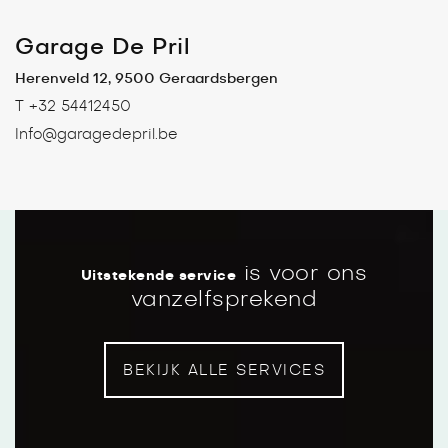
Garage De Pril
Herenveld 12, 9500 Geraardsbergen
T +32 54412450
Info@garagedepril.be
is voor ons
Uitstekende service
vanzelfsprekend
Werkplaatsafspraak plannen
BEKIJK ALLE SERVICES
Een werkplaatsafspraak plannen kan
eenvoudig via het formulier op onze website.