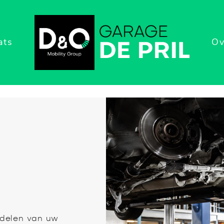
ats
Ov
rdelen van uw