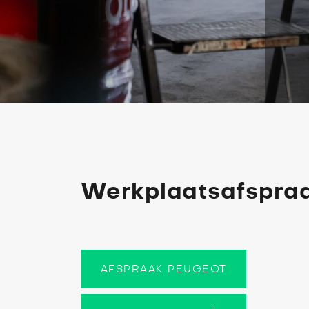
Werkplaatsafspra
AFSPRAAK PEUGEOT