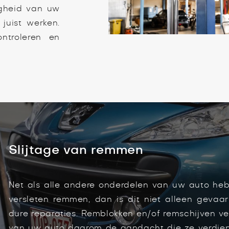
igheid van uw
uist werken.
troleren en
Slijtage van remmen
Net als alle andere onderdelen van uw auto heb
versleten remmen, dan is dit niet alleen gevaar
dure reparaties. Remblokken en/of remschijven 
van uw auto daarom de aandacht die ze verdiene