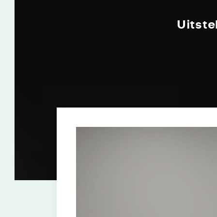
Uitste
Werkplaatsafspraak pl
Een werkplaatsafspraak plann
altijd een bevestiging van ons.