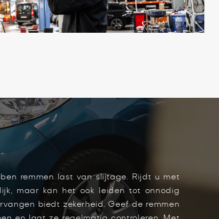
ben remmen last van slijtage. Rijdt u met
lijk, maar kan het ook leiden tot onnodig
vervangen biedt zekerheid. Geef de remmen
n en laat ze regelmatig controleren. Met