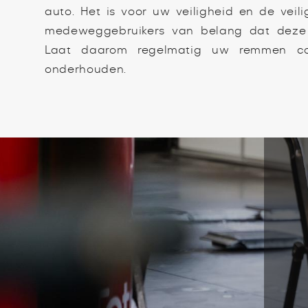
auto. Het is voor uw veiligheid en de veil
medeweggebruikers van belang dat deze j
Laat daarom regelmatig uw remmen con
onderhouden.