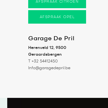
AFSPRAAK CITROËN
AFSPRAAK OPEL
Garage De Pril
Herenveld 12, 9500
Geraardsbergen
T +32 54412450
Info@garagedepril.be