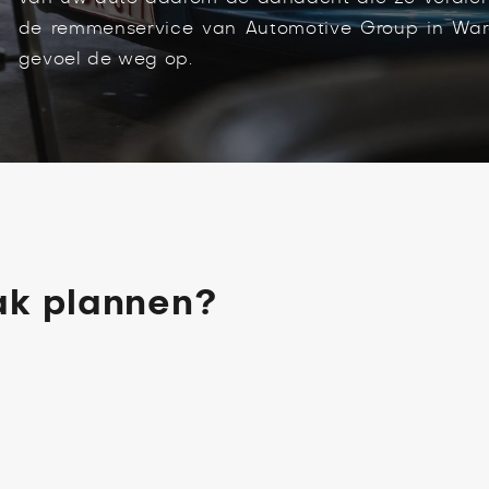
de remmenservice van Automotive Group in War
gevoel de weg op.
ak plannen?