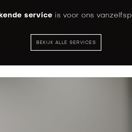
kende service
is voor ons vanzelfs
BEKIJK ALLE SERVICES
annen
en kan eenvoudig via het formulier op onze websi